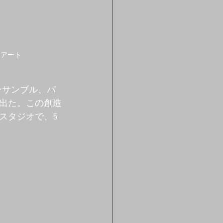
・アート
ンサンブル、パ
出た。この創造
スタジオで、5