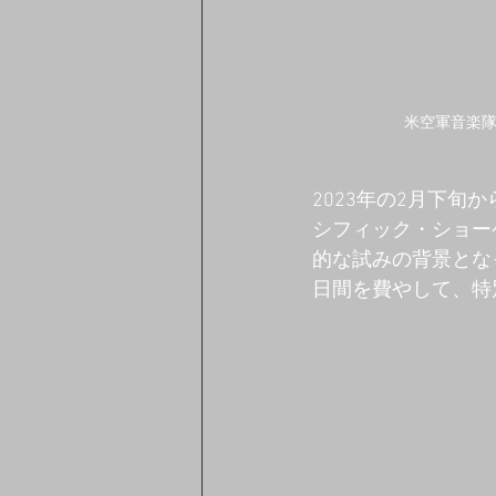
米空軍音楽
2023年の2月下
シフィック・ショー
的な試みの背景とな
日間を費やして、特