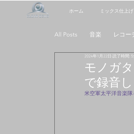
ホーム
ミックス仕上げ
All Posts
音楽
レコー
2024年1月22日
読了時間: 
DIYオーディオ組み立て
モノガタ
で録音し
米空軍太平洋音楽隊